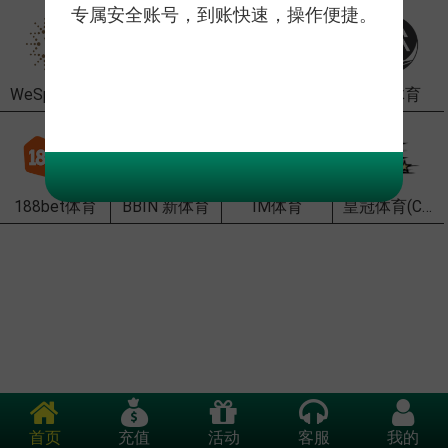
专属安全账号，到账快速，操作便捷。
WeSports世界体育
新XJ188体育
沙巴体育
ASC (Transfer)
188bet体育
BBIN 新体育
IM体育
皇冠体育(CR)
首页
充值
活动
客服
我的