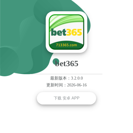
bet365
最新版本：3.2.0.0
更新时间：2026-06-16
下载 安卓 APP